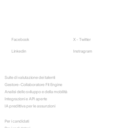
Facebook
X - Twitter
Linkedin
Instragram
PIATTAFORMA
Suite di valutazione dei talenti
Gestore-Collaboratore Fit Engine
Analisi dello sviluppo e della mobilità
Integrazioni e API aperte
IA predittiva per le assunzioni
PER RUOLO
Per i candidati