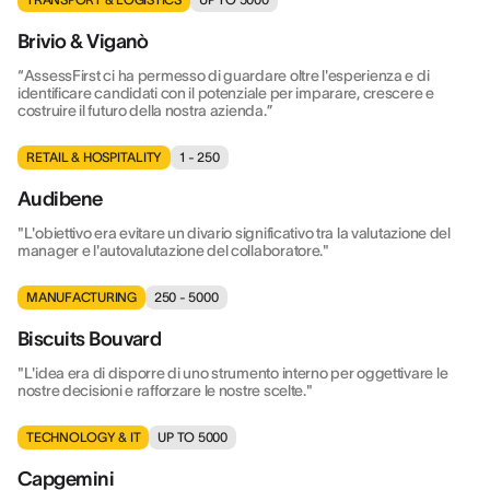
Brivio & Viganò
“AssessFirst ci ha permesso di guardare oltre l'esperienza e di
identificare candidati con il potenziale per imparare, crescere e
costruire il futuro della nostra azienda.”
RETAIL & HOSPITALITY
1 - 250
Audibene
"L'obiettivo era evitare un divario significativo tra la valutazione del
manager e l'autovalutazione del collaboratore."
MANUFACTURING
250 - 5000
Biscuits Bouvard
"L'idea era di disporre di uno strumento interno per oggettivare le
nostre decisioni e rafforzare le nostre scelte."
TECHNOLOGY & IT
UP TO 5000
Capgemini