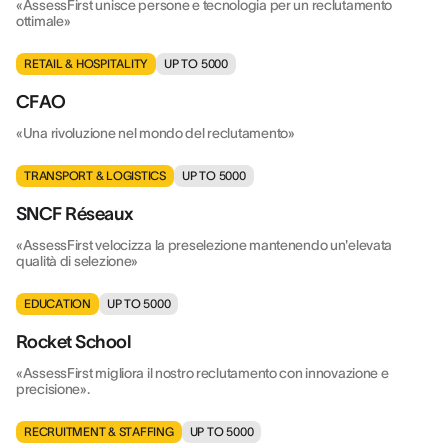
«AssessFirst unisce persone e tecnologia per un reclutamento
ottimale»
RETAIL & HOSPITALITY
UP TO 5000
CFAO
«Una rivoluzione nel mondo del reclutamento»
TRANSPORT & LOGISTICS
UP TO 5000
SNCF Réseaux
«AssessFirst velocizza la preselezione mantenendo un'elevata
qualità di selezione»
EDUCATION
UP TO 5000
Rocket School
«AssessFirst migliora il nostro reclutamento con innovazione e
precisione».
RECRUITMENT & STAFFING
UP TO 5000