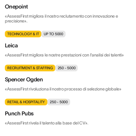
Onepoint
«AssessFirst migliora il nostro reclutamento con innovazione e
precisione».
TECHNOLOGY & IT
UP TO 5000
Leica
«AssessFirst migliora le nostre prestazioni con l'analisi dei talenti»
RECRUITMENT & STAFFING
250 - 5000
Spencer Ogden
«AssessFirst rivoluziona il nostro processo di selezione globale»
RETAIL & HOSPITALITY
250 - 5000
Punch Pubs
«AssessFirst rivela il talento alla base del CV».