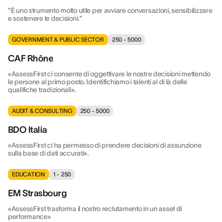
"È uno strumento molto utile per avviare conversazioni, sensibilizzare
e sostenere le decisioni."
GOVERNMENT & PUBLIC SECTOR
250 - 5000
CAF Rhône
«AssessFirst ci consente di oggettivare le nostre decisioni mettendo
le persone al primo posto. Identifichiamo i talenti al di là delle
qualifiche tradizionali».
AUDIT & CONSULTING
250 - 5000
BDO Italia
«AssessFirst ci ha permesso di prendere decisioni di assunzione
sulla base di dati accurati».
EDUCATION
1 - 250
EM Strasbourg
«AssessFirst trasforma il nostro reclutamento in un asset di
performance»