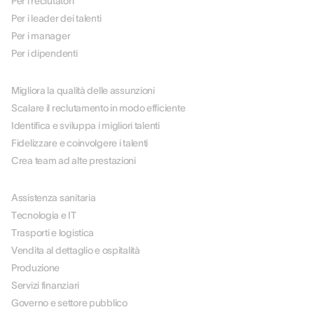
Per i reclutatori
Per i leader dei talenti
Per i manager
Per i dipendenti
PER CASO D'USO
Migliora la qualità delle assunzioni
Scalare il reclutamento in modo efficiente
Identifica e sviluppa i migliori talenti
Fidelizzare e coinvolgere i talenti
Crea team ad alte prestazioni
PER SETTORE
Assistenza sanitaria
Tecnologia e IT
Trasporti e logistica
Vendita al dettaglio e ospitalità
Produzione
Servizi finanziari
Governo e settore pubblico