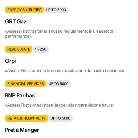
ENERGY & UTILITIES
UP TO 5000
GRT Gaz
«AssessFirst trasforma il nostro reclutamento in un asset di
performance»
REAL ESTATE
1 - 250
Orpi
«AssessFirst aumenta le nostre prestazioni e la nostra coesione»
FINANCIAL SERVICES
UP TO 5000
BNP Paribas
«AssessFirst allinea i nostri leader alla nostra visione futura»
RETAIL & HOSPITALITY
UP TO 5000
Pret à Manger