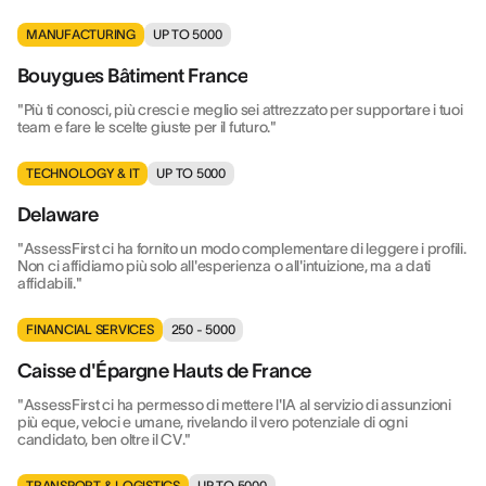
MANUFACTURING
UP TO 5000
Bouygues Bâtiment France
"Più ti conosci, più cresci e meglio sei attrezzato per supportare i tuoi
team e fare le scelte giuste per il futuro."
TECHNOLOGY & IT
UP TO 5000
Delaware
"AssessFirst ci ha fornito un modo complementare di leggere i profili.
Non ci affidiamo più solo all'esperienza o all'intuizione, ma a dati
affidabili."
FINANCIAL SERVICES
250 - 5000
Caisse d'Épargne Hauts de France
"AssessFirst ci ha permesso di mettere l'IA al servizio di assunzioni
più eque, veloci e umane, rivelando il vero potenziale di ogni
candidato, ben oltre il CV."
TRANSPORT & LOGISTICS
UP TO 5000