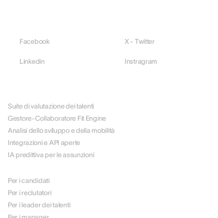
Facebook
X - Twitter
Linkedin
Instragram
PIATTAFORMA
Suite di valutazione dei talenti
Gestore-Collaboratore Fit Engine
Analisi dello sviluppo e della mobilità
Integrazioni e API aperte
IA predittiva per le assunzioni
PER RUOLO
Per i candidati
Per i reclutatori
Per i leader dei talenti
Per i manager