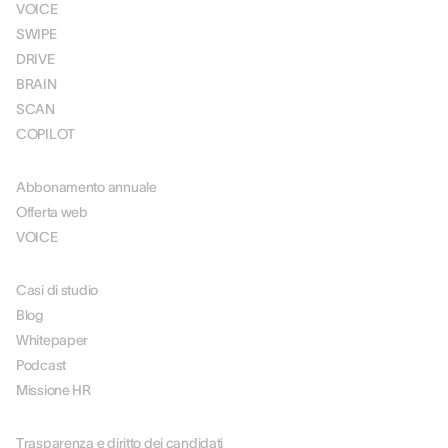
VOICE
SWIPE
DRIVE
BRAIN
SCAN
COPILOT
PREZZI
Abbonamento annuale
Offerta web
VOICE
RISORSE
Casi di studio
Blog
Whitepaper
Podcast
Missione HR
SU DI NOI
Trasparenza e diritto dei candidati