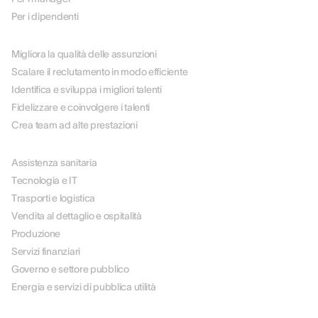
Per i dipendenti
PER CASO D'USO
Migliora la qualità delle assunzioni
Scalare il reclutamento in modo efficiente
Identifica e sviluppa i migliori talenti
Fidelizzare e coinvolgere i talenti
Crea team ad alte prestazioni
PER SETTORE
Assistenza sanitaria
Tecnologia e IT
Trasporti e logistica
Vendita al dettaglio e ospitalità
Produzione
Servizi finanziari
Governo e settore pubblico
Energia e servizi di pubblica utilità
SOLUZIONI