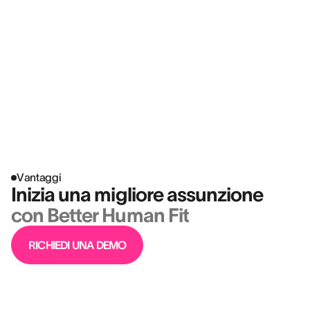
“Più ci si conosce, più si progredisce e
migliori sono le scelte che si fanno per il
futuro. È inevitabilmente un vantaggio
anche per l'azienda.”
MYRIAM BILLEROT
HR Director Elan & Head of HR Development @ BOUYGUES
BÂTIMENT
Vantaggi
Inizia una migliore assunzione
con Better Human Fit
RICHIEDI UNA DEMO