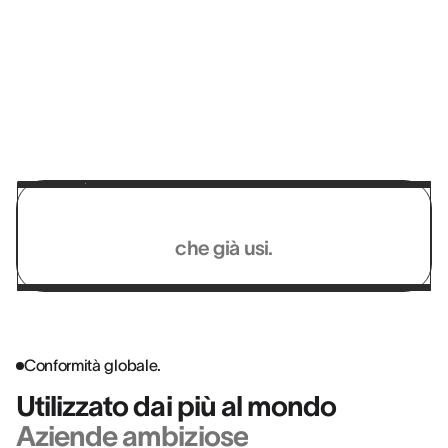
riscontri più approfonditi e fattuali ai
collaboratori.”
MYRIAM BILLEROT
HR Director Elan & Head of HR Development @ BOUYGUES
BÂTIMENT
Funziona con i sistemi
che già usi.
Conformità globale.
Utilizzato dai più al mondo
Aziende ambiziose