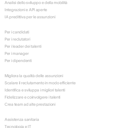
Analisi dello sviluppo e della mobilità
Integrazioni e API aperte
IA predittiva per le assunzioni
PER RUOLO
Per i candidati
Per i reclutatori
Per i leader dei talenti
Per i manager
Per i dipendenti
PER CASO D'USO
Migliora la qualità delle assunzioni
Scalare il reclutamento in modo efficiente
Identifica e sviluppa i migliori talenti
Fidelizzare e coinvolgere i talenti
Crea team ad alte prestazioni
PER SETTORE
Assistenza sanitaria
Tecnologia e IT