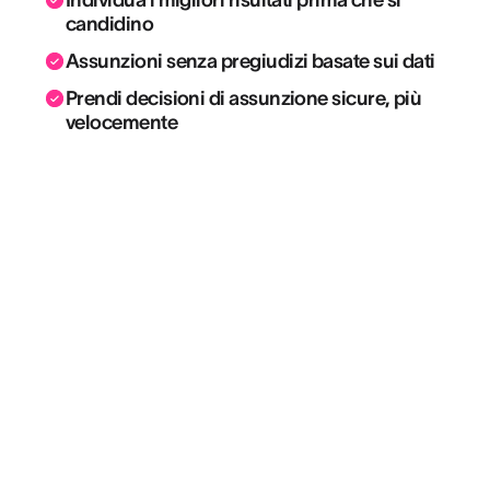
Individua i migliori risultati prima che si
candidino
Assunzioni senza pregiudizi basate sui dati
Prendi decisioni di assunzione sicure, più
velocemente
“Ciò che uso di più in AssessFirst è lo
SWIPE, e in particolare il radar, per
analizzare i tratti di personalità salienti e
aiutare il collaboratore a capire perché
reagisce in un certo modo in una
determinata situazione.”
MYRIAM BILLEROT
HR Director Elan & Head of HR Development @ BOUYGUES