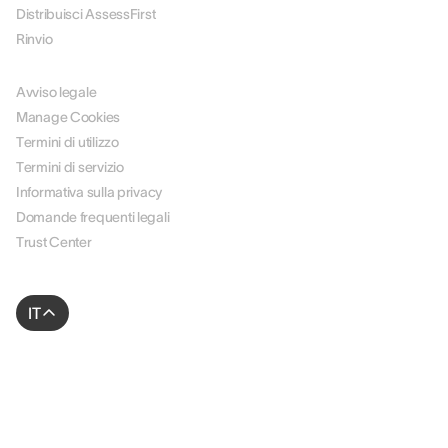
Distribuisci AssessFirst
Rinvio
LEGALE
Avviso legale
Manage Cookies
Termini di utilizzo
Termini di servizio
Informativa sulla privacy
Domande frequenti legali
Trust Center
IT
© 2026 AssessFirst. Tutti i diritti riservati.
Sito web creato da
gemeosagency.com