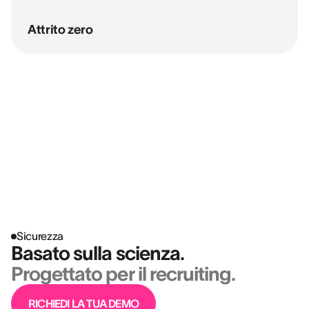
Attrito zero
“I collaboratori ci dicono spesso che
imparano a conoscersi meglio attraverso
il debrief dei risultati AssessFirst.”
MYRIAM BILLEROT
HR Director Elan & Head of HR Development @ BOUYGUES
BÂTIMENT
Sicurezza
Basato sulla scienza.
Progettato per il recruiting.
RICHIEDI LA TUA DEMO