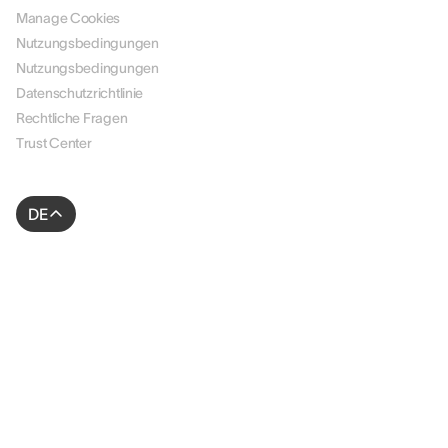
Manage Cookies
Nutzungsbedingungen
Nutzungsbedingungen
Datenschutzrichtlinie
Rechtliche Fragen
Trust Center
DE
© 2026 AssessFirst. Alle Rechte vorbehalten.
Website erstellt von
gemeosagency.com