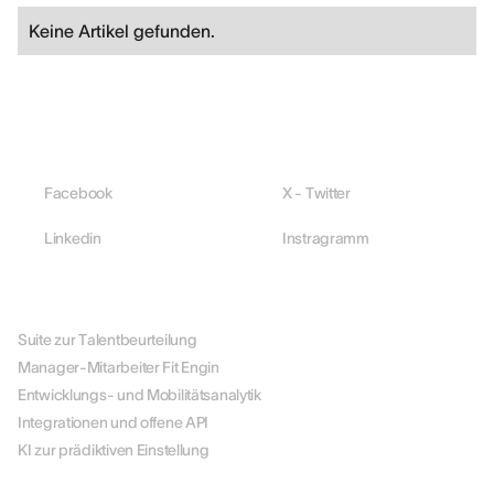
Keine Artikel gefunden.
Facebook
X - Twitter
Linkedin
Instragramm
PLATTFORM
Suite zur Talentbeurteilung
Manager-Mitarbeiter Fit Engin
Entwicklungs- und Mobilitätsanalytik
Integrationen und offene API
KI zur prädiktiven Einstellung
NACH ROLLE