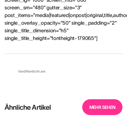
screen_lg="1000" screen_md="600"
screen_sm="480" gutter_size="3"
post_items="media|featured|onpost|original,title,autho
single_overlay_opacity="50" single_padding="2"
single_title_dimension="h5"
single_title_height="fontheight-179065"]
Veröffentlicht am
Ähnliche Artikel
MEHR SEHEN