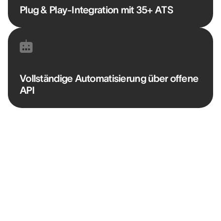
Plug & Play-Integration mit 35+ ATS
Vollständige Automatisierung über offene
API
“AssessFirst ermöglicht es uns, sofort zu
erkennen, ob jemand ein Risiko des
Scheiterns oder ein sehr starkes
Erfolgspotenzial hat.”