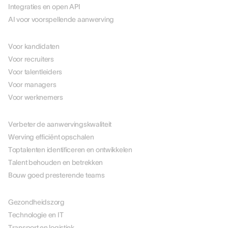
Integraties en open API
AI voor voorspellende aanwerving
PER ROL
Voor kandidaten
Voor recruiters
Voor talentleiders
Voor managers
Voor werknemers
PER USE CASE
Verbeter de aanwervingskwaliteit
Werving efficiënt opschalen
Toptalenten identificeren en ontwikkelen
Talent behouden en betrekken
Bouw goed presterende teams
PER BRANCHE
Gezondheidszorg
Technologie en IT
Transport en logistiek