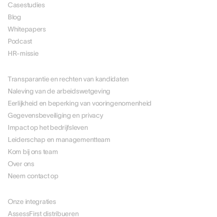
Casestudies
Blog
Whitepapers
Podcast
HR-missie
OVER ONS
Transparantie en rechten van kandidaten
Naleving van de arbeidswetgeving
Eerlijkheid en beperking van vooringenomenheid
Gegevensbeveiliging en privacy
Impact op het bedrijfsleven
Leiderschap en managementteam
Kom bij ons team
Over ons
Neem contact op
PARTNERS
Onze integraties
AssessFirst distribueren