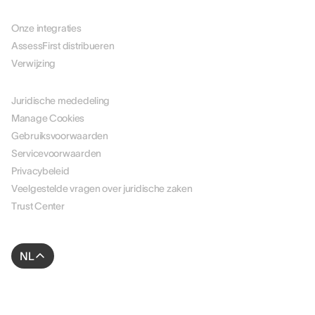
PARTNERS
Onze integraties
AssessFirst distribueren
Verwijzing
JURIDISCH
Juridische mededeling
Manage Cookies
Gebruiksvoorwaarden
Servicevoorwaarden
Privacybeleid
Veelgestelde vragen over juridische zaken
Trust Center
NL
© 2026 AssessFirst. Alle rechten voorbehouden.
Website gemaakt door
gemeosagency.com