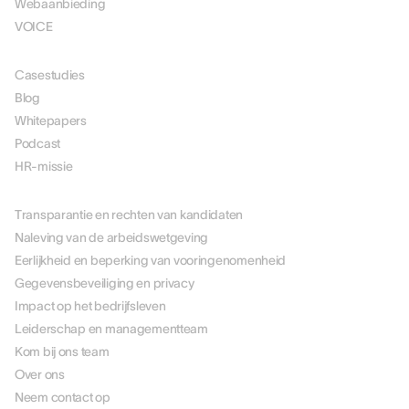
Webaanbieding
VOICE
MIDDELEN
Casestudies
Blog
Whitepapers
Podcast
HR-missie
OVER ONS
Transparantie en rechten van kandidaten
Naleving van de arbeidswetgeving
Eerlijkheid en beperking van vooringenomenheid
Gegevensbeveiliging en privacy
Impact op het bedrijfsleven
Leiderschap en managementteam
Kom bij ons team
Over ons
Neem contact op