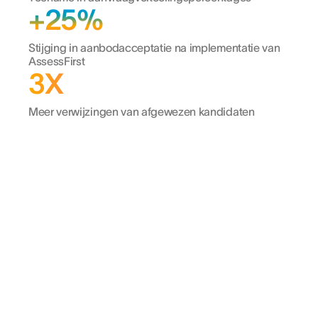
+25%
Stijging in aanbodacceptatie na implementatie van
AssessFirst
3X
Meer verwijzingen van afgewezen kandidaten
“Er is een extra ervaring die het bedrijf
kandidaten biedt, ongeacht de
uitkomst van het proces.”