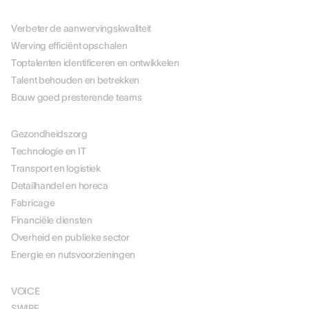
PER USE CASE
Verbeter de aanwervingskwaliteit
Werving efficiënt opschalen
Toptalenten identificeren en ontwikkelen
Talent behouden en betrekken
Bouw goed presterende teams
PER BRANCHE
Gezondheidszorg
Technologie en IT
Transport en logistiek
Detailhandel en horeca
Fabricage
Financiële diensten
Overheid en publieke sector
Energie en nutsvoorzieningen
OPLOSSINGEN
VOICE
SWIPE