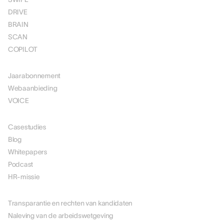
DRIVE
BRAIN
SCAN
COPILOT
PRIJSSTELLING
Jaarabonnement
Webaanbieding
VOICE
MIDDELEN
Casestudies
Blog
Whitepapers
Podcast
HR-missie
OVER ONS
Transparantie en rechten van kandidaten
Naleving van de arbeidswetgeving