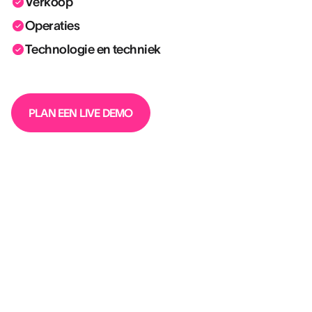
Verkoop
Operaties
Technologie en techniek
PLAN EEN LIVE DEMO
“Wat ons bij het gebruik van AssessFirst
aan het hart gaat, is werven voorbij het cv
van kandidaten. Achter elk diploma, elk
cv schuilen unieke verhalen, ambities en
drijfveren.”
LAURA LIMBEROPOULOS