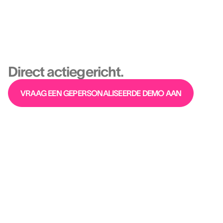
Platform
Volledig geïntegreerd.
Direct actiegericht.
VRAAG EEN GEPERSONALISEERDE DEMO AAN
100% wetenschappelijk
onderbouwd. Geen pluisjes.