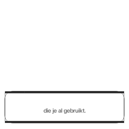
“Het is een moderne, intuïtieve oplossing
die ons helpt het potentieel van
kandidaten te herkennen en te
ontwikkelen, voorbij traditionele
kwalificaties.”
VÉRONIQUE HENRI-BOUGREAU
General Manager @ CAF DU RHÔNE
Werkt met de systemen
die je al gebruikt.