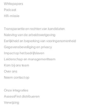
Whitepapers
Podcast
HR-missie
OVER ONS
Transparantie en rechten van kandidaten
Naleving van de arbeidswetgeving
Eerlijkheid en beperking van vooringenomenheid
Gegevensbeveiliging en privacy
Impact op het bedrijfsleven
Leiderschap en managementteam
Kom bij ons team
Over ons
Neem contact op
PARTNERS
Onze integraties
AssessFirst distribueren
Verwijzing
JURIDISCH