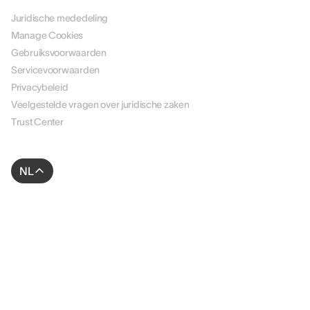
Juridische mededeling
Manage Cookies
Gebruiksvoorwaarden
Servicevoorwaarden
Privacybeleid
Veelgestelde vragen over juridische zaken
Trust Center
NL
© 2026 AssessFirst. Alle rechten voorbehouden.
Website gemaakt door
gemeosagency.com