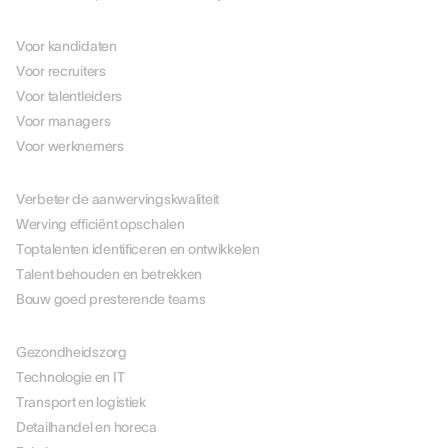
PER ROL
Voor kandidaten
Voor recruiters
Voor talentleiders
Voor managers
Voor werknemers
PER USE CASE
Verbeter de aanwervingskwaliteit
Werving efficiënt opschalen
Toptalenten identificeren en ontwikkelen
Talent behouden en betrekken
Bouw goed presterende teams
PER BRANCHE
Gezondheidszorg
Technologie en IT
Transport en logistiek
Detailhandel en horeca