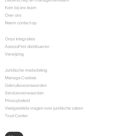
Leiderschap en managementteam
Kom bij ons team
Over ons
Neem contact op
PARTNERS
Onze integraties
AssessFirst distribueren
Verwijzing
JURIDISCH
Juridische mededeling
Manage Cookies
Gebruiksvoorwaarden
Servicevoorwaarden
Privacybeleid
Veelgestelde vragen over juridische zaken
Trust Center