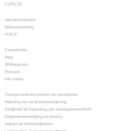
COPILOT
PRIJSSTELLING
Jaarabonnement
Webaanbieding
VOICE
MIDDELEN
Casestudies
Blog
Whitepapers
Podcast
HR-missie
OVER ONS
Transparantie en rechten van kandidaten
Naleving van de arbeidswetgeving
Eerlijkheid en beperking van vooringenomenheid
Gegevensbeveiliging en privacy
Impact op het bedrijfsleven