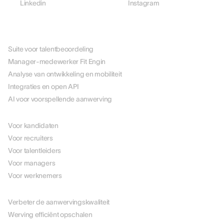
Linkedin
Instagram
PLATFORM
Suite voor talentbeoordeling
Manager-medewerker Fit Engin
Analyse van ontwikkeling en mobiliteit
Integraties en open API
AI voor voorspellende aanwerving
PER ROL
Voor kandidaten
Voor recruiters
Voor talentleiders
Voor managers
Voor werknemers
PER USE CASE
Verbeter de aanwervingskwaliteit
Werving efficiënt opschalen