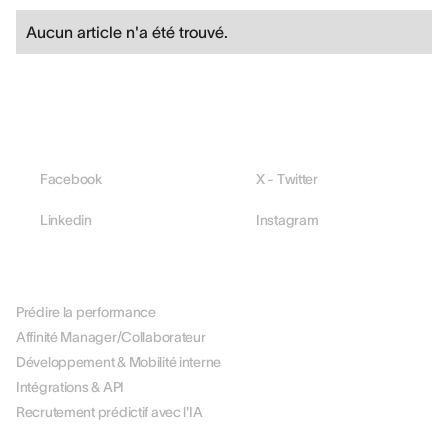
Aucun article n'a été trouvé.
Facebook
X - Twitter
Linkedin
Instagram
PLATEFORME
Prédire la performance
Affinité Manager/Collaborateur
Développement & Mobilité interne
Intégrations & API
Recrutement prédictif avec l'IA
PAR RÔLE