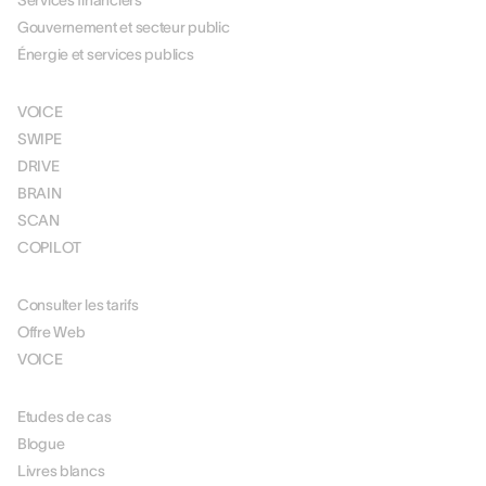
Services financiers
Gouvernement et secteur public
Énergie et services publics
SOLUTIONS
VOICE
SWIPE
DRIVE
BRAIN
SCAN
COPILOT
TARIFICATION
Consulter les tarifs
Offre Web
VOICE
RESOURCES
Etudes de cas
Blogue
Livres blancs