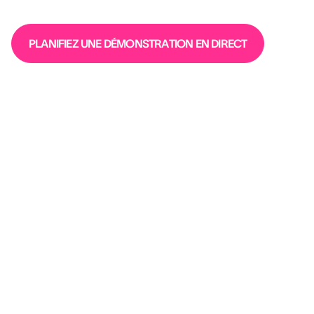
PLANIFIEZ UNE DÉMONSTRATION EN DIRECT
“Le matching prédictif entre la
personnalité du candidat et notre modèle
de leadership nous a permis d'intégrer
des candidats alignés avec notre
approche et capables de bien tenir leur
rôle.”
SIMONE LAZZARI
HR Director @ BDO ITALY