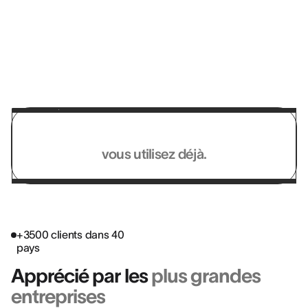
collaborateurs, perçoivent réellement la
valeur qu'il apporte.”
KEVIN VAZ
HR Director EMEA & Asia @ LEICA GEOSYSTEMS
Fonctionne avec les systèmes
vous utilisez déjà.
+3500 clients dans 40
pays
Apprécié par les
plus grandes
entreprises