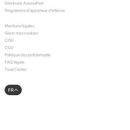
Distribuez AssessFirst
Programme d’apporteur d’affaires
LÉGAL
Mentions légales
Gérer mes cookies
CGU
CGV
Politique de confidentialité
FAQ légale
Trust Center
FR
© 2026 AssessFirst. All rights reserved.
Site web créé par
gemeosagency.com