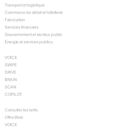
Transport et logistique
Commerce de détail et hôtellerie
Fabrication
Services financiers
Gouvernement et secteur public
Énergie et services publics
SOLUTIONS
VOICE
SWIPE
DRIVE
BRAIN
SCAN
COPILOT
TARIFICATION
Consulter les tarifs
Offre Web
VOICE
RESOURCES