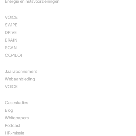
Energie en nutsvoorzieningen
OPLOSSINGEN
VOICE
SWIPE
DRIVE
BRAIN
SCAN
COPILOT
PRIJSSTELLING
Jaarabonnement
Webaanbieding
VOICE
MIDDELEN
Casestudies
Blog
Whitepapers
Podcast
HR-missie