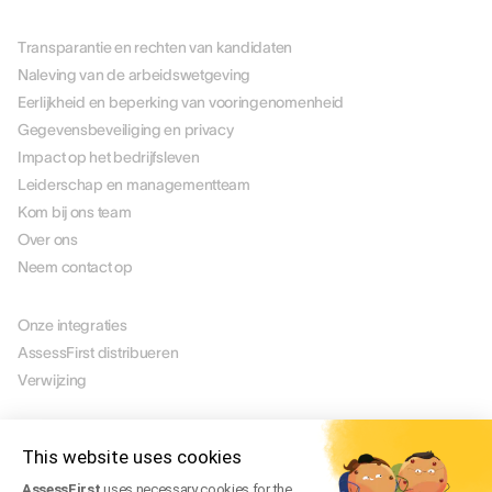
OVER ONS
Transparantie en rechten van kandidaten
Naleving van de arbeidswetgeving
Eerlijkheid en beperking van vooringenomenheid
Gegevensbeveiliging en privacy
Impact op het bedrijfsleven
Leiderschap en managementteam
Kom bij ons team
Over ons
Neem contact op
PARTNERS
Onze integraties
AssessFirst distribueren
Verwijzing
JURIDISCH
Juridische mededeling
This website uses cookies
Manage Cookies
AssessFirst
uses necessary cookies for the