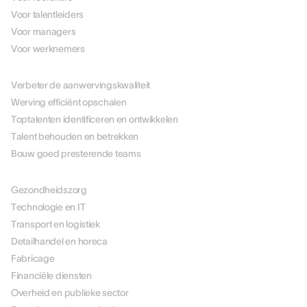
Voor talentleiders
Voor managers
Voor werknemers
PER USE CASE
Verbeter de aanwervingskwaliteit
Werving efficiënt opschalen
Toptalenten identificeren en ontwikkelen
Talent behouden en betrekken
Bouw goed presterende teams
PER BRANCHE
Gezondheidszorg
Technologie en IT
Transport en logistiek
Detailhandel en horeca
Fabricage
Financiële diensten
Overheid en publieke sector