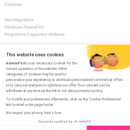
Contacter
PARTENAIRES
Nos intégrations
Distribuez AssessFirst
Programme d’apporteur d’affaires
LÉGAL
Mentions légales
This website uses cookies
Gérer mes cookies
AssessFirst
uses necessary cookies for the
CGU
correct operation of the website. Other
CGV
categories of cookies may be used to
Politique de confidentialité
personalize your experience, to distribute personalized commercial offers
or to carry out analyses to optimize our offer. Your consent can be
FAQ légale
withdrawn at any time via the link in our data protection policy.
Trust Center
To modify your preferences afterwards, click on the 'Cookie Preferences'
link located in the page footer.
We respect your privacy, here's how.
FR
© 2026 AssessFirst. All rights reserved.
Consents certified by
Site web créé par
gemeosagency.com