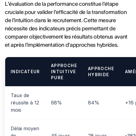
L'évaluation de la performance constitue l'étape
cruciale pour valider l'efficacité de la transformation
de l'intuition dans le recrutement. Cette mesure
nécessite des indicateurs précis permettant de
comparer objectivement les résultats obtenus avant
et après l'implémentation d'approches hybrides.
APPROCHE
APPROCHE
INDICATEUR
INTUITIVE
AMÉ
HYBRIDE
PURE
Taux de
réussite à 12
68%
84%
+16 
mois
Délai moyen
de
45 jours
28 jours
-38