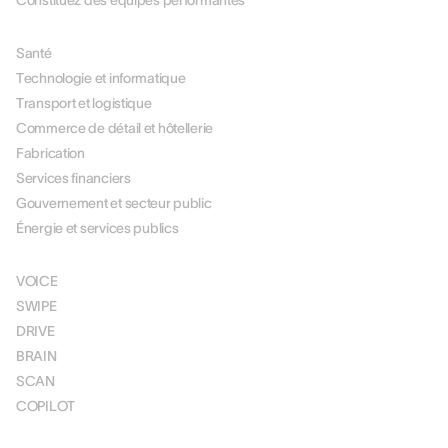
Constituez des équipes performantes
PAR SECTEUR
Santé
Technologie et informatique
Transport et logistique
Commerce de détail et hôtellerie
Fabrication
Services financiers
Gouvernement et secteur public
Énergie et services publics
SOLUTIONS
VOICE
SWIPE
DRIVE
BRAIN
SCAN
COPILOT
TARIFICATION