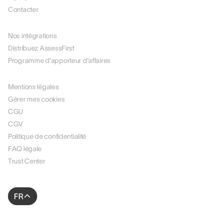
Contacter
PARTENAIRES
Nos intégrations
Distribuez AssessFirst
Programme d’apporteur d’affaires
LÉGAL
Mentions légales
Gérer mes cookies
CGU
CGV
Politique de confidentialité
FAQ légale
Trust Center
FR
© 2026 AssessFirst. All rights reserved.
Site web créé par
gemeosagency.com