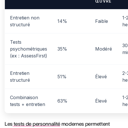
ŒUVRE
Entretien non
1-
14%
Faible
structuré
he
Tests
30
psychométriques
35%
Modéré
mi
(ex : AssessFirst)
Entretien
2-
51%
Élevé
structuré
he
Combinaison
1-
63%
Élevé
tests + entretien
he
Les
tests de personnalité
modernes permettent