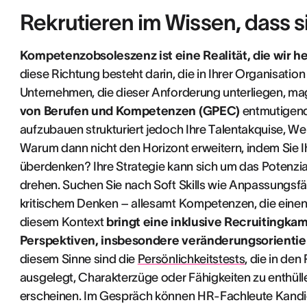
Rekrutieren im Wissen, dass s
Kompetenzobsoleszenz ist eine Realität, die wir h
diese Richtung besteht darin, die in Ihrer Organisati
Unternehmen, die dieser Anforderung unterliegen, mag
von Berufen und Kompetenzen (GPEC)
entmutigend
aufzubauen strukturiert jedoch Ihre Talentakquise, W
Warum dann nicht den Horizont erweitern, indem Sie I
überdenken? Ihre Strategie kann sich um das Potenz
drehen. Suchen Sie nach Soft Skills wie Anpassungsfäh
kritischem Denken – allesamt Kompetenzen, die eine
diesem Kontext
bringt eine inklusive Recruitingkam
Perspektiven, insbesondere veränderungsorient
diesem Sinne sind die
Persönlichkeitstests
, die in de
ausgelegt, Charakterzüge oder Fähigkeiten zu enthüll
erscheinen. Im Gespräch können HR-Fachleute Kandid