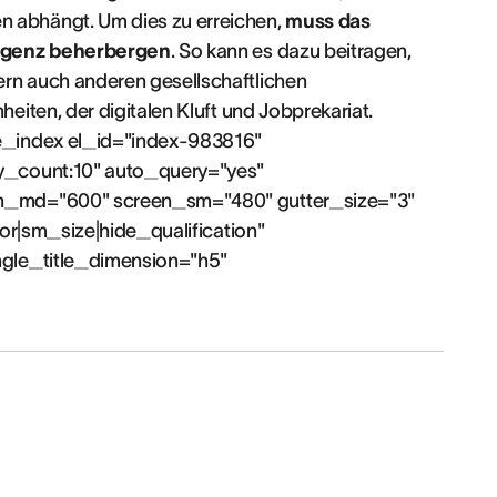
 abhängt. Um dies zu erreichen,
muss das
ligenz beherbergen
. So kann es dazu beitragen,
n auch anderen gesellschaftlichen
iten, der digitalen Kluft und Jobprekariat.
e_index el_id="index-983816"
y_count:10" auto_query="yes"
en_md="600" screen_sm="480" gutter_size="3"
hor|sm_size|hide_qualification"
ngle_title_dimension="h5"