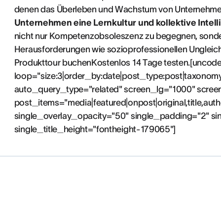
denen das Überleben und Wachstum von Unternehmen
Unternehmen eine Lernkultur und kollektive Intel
nicht nur Kompetenzobsoleszenz zu begegnen, sonder
Herausforderungen wie sozioprofessionellen Ungleichhe
Produkttour buchenKostenlos 14 Tage testen.[uncod
loop="size:3|order_by:date|post_type:post|taxonom
auto_query_type="related" screen_lg="1000" scre
post_items="media|featured|onpost|original,title,aut
single_overlay_opacity="50" single_padding="2" si
single_title_height="fontheight-179065"]