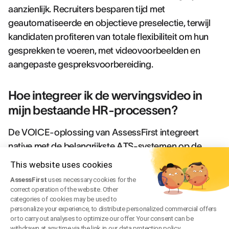
aanzienlijk. Recruiters besparen tijd met
geautomatiseerde en objectieve preselectie, terwijl
kandidaten profiteren van totale flexibiliteit om hun
gesprekken te voeren, met videovoorbeelden en
aangepaste gespreksvoorbereiding.
Hoe integreer ik de wervingsvideo in
mijn bestaande HR-processen?
De VOICE-oplossing van AssessFirst integreert
native met de belangrijkste ATS-systemen op de
markt en maakt een soepele synchronisatie van
This website uses cookies
kandidaatgegevens mogelijk. De implementatie
AssessFirst
uses necessary cookies for the
omvat volledige begeleiding met teamopleiding,
correct operation of the website. Other
categories of cookies may be used to
aanpassing van bestaande workflows en het
personalize your experience, to distribute personalized commercial offers
opzetten van prestatie-indicatoren. Het delen van
or to carry out analyses to optimize our offer. Your consent can be
withdrawn at any time via the link in our data protection policy.