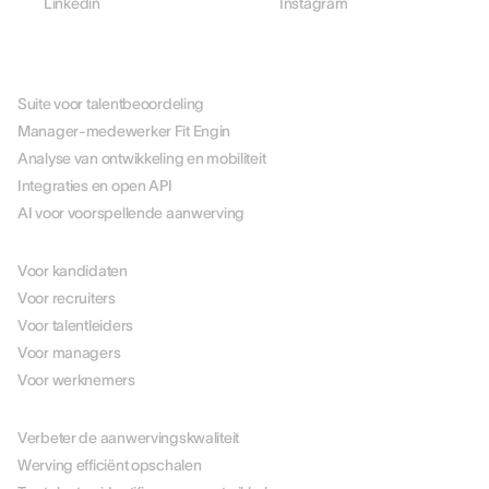
Linkedin
Instagram
PLATFORM
Suite voor talentbeoordeling
Manager-medewerker Fit Engin
Analyse van ontwikkeling en mobiliteit
Integraties en open API
AI voor voorspellende aanwerving
PER ROL
Voor kandidaten
Voor recruiters
Voor talentleiders
Voor managers
Voor werknemers
PER USE CASE
Verbeter de aanwervingskwaliteit
Werving efficiënt opschalen