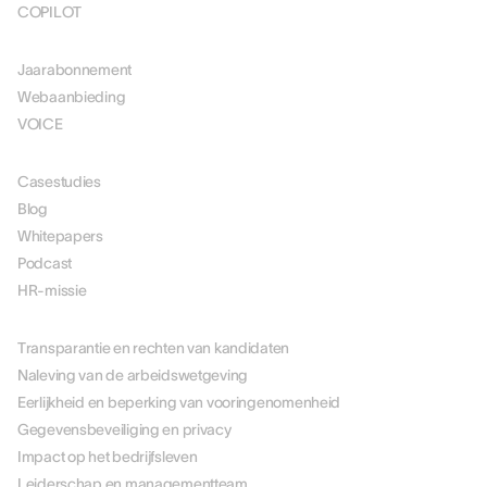
COPILOT
PRIJSSTELLING
Jaarabonnement
Webaanbieding
VOICE
MIDDELEN
Casestudies
Blog
Whitepapers
Podcast
HR-missie
OVER ONS
Transparantie en rechten van kandidaten
Naleving van de arbeidswetgeving
Eerlijkheid en beperking van vooringenomenheid
Gegevensbeveiliging en privacy
Impact op het bedrijfsleven
Leiderschap en managementteam