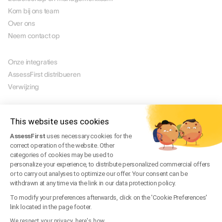
Kom bij ons team
Over ons
Neem contact op
PARTNERS
Onze integraties
AssessFirst distribueren
Verwijzing
JURIDISCH
Juridische mededeling
This website uses cookies
Manage Cookies
AssessFirst
uses necessary cookies for the
Gebruiksvoorwaarden
correct operation of the website. Other
Servicevoorwaarden
categories of cookies may be used to
Privacybeleid
personalize your experience, to distribute personalized commercial offers
or to carry out analyses to optimize our offer. Your consent can be
Veelgestelde vragen over juridische zaken
withdrawn at any time via the link in our data protection policy.
Trust Center
To modify your preferences afterwards, click on the 'Cookie Preferences'
link located in the page footer.
We respect your privacy, here's how.