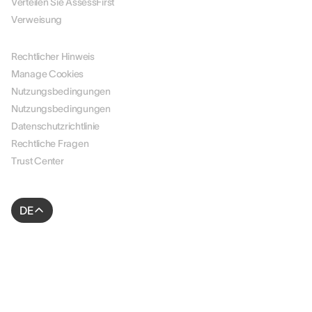
Verteilen Sie AssessFirst
Verweisung
RECHTLICHES
Rechtlicher Hinweis
Manage Cookies
Nutzungsbedingungen
Nutzungsbedingungen
Datenschutzrichtlinie
Rechtliche Fragen
Trust Center
DE
© 2026 AssessFirst. Alle Rechte vorbehalten.
Website erstellt von
gemeosagency.com