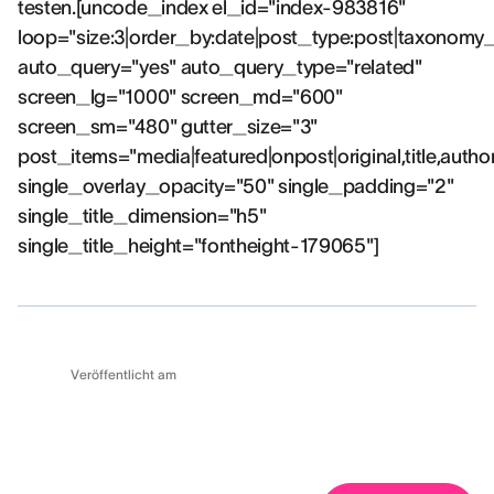
testen.[uncode_index el_id="index-983816"
loop="size:3|order_by:date|post_type:post|taxonomy
auto_query="yes" auto_query_type="related"
screen_lg="1000" screen_md="600"
screen_sm="480" gutter_size="3"
post_items="media|featured|onpost|original,title,autho
single_overlay_opacity="50" single_padding="2"
single_title_dimension="h5"
single_title_height="fontheight-179065"]
Veröffentlicht am