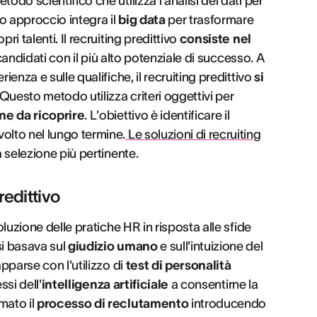
odo scientifico che utilizza l'analisi dei dati per
o approccio integra il
big data
per trasformare
ri talenti. Il recruiting predittivo
consiste nel
i candidati con il più alto potenziale di successo. A
ienza e sulle qualifiche, il recruiting predittivo
si
 Questo metodo utilizza criteri oggettivi per
ne da ricoprire
. L'obiettivo è identificare il
olto nel lungo termine.
Le soluzioni di recruiting
a selezione più pertinente.
redittivo
oluzione delle pratiche HR in risposta alle sfide
si basava sul
giudizio umano
e sull'intuizione del
apparse con l'utilizzo di
test di personalità
ssi dell'
intelligenza artificiale
a consentirne la
mato il
processo di reclutamento
introducendo