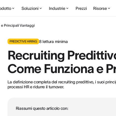
odotto
Soluzioni
Industrie
Prezzi
Risorse
 e Principali Vantaggi
8
lettura minima
PREDICTIVE HIRING
Recruiting Predittiv
Come Funziona e Pr
La definizione completa del recruiting predittivo, i suoi princ
processi HR e ridurre il turnover.
Riassumi questo articolo con: