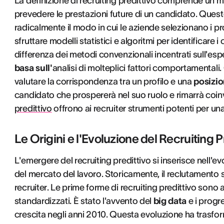
La definizione di recruiting predittivo comprende un met
prevedere le prestazioni future di un candidato. Quest
radicalmente il modo in cui le aziende selezionano i prop
sfruttare modelli statistici e algoritmi per identificare 
differenza dei metodi convenzionali incentrati sull'esper
basa sull'
analisi di molteplici fattori comportamentali.
valutare la corrispondenza tra un profilo e una
posizio
candidato che prospererà nel suo ruolo e rimarrà coinv
predittivo
offrono ai recruiter strumenti potenti per un
Le Origini e l'Evoluzione del Recruiting P
L'emergere del recruiting predittivo si inserisce nell'ev
del mercato del lavoro. Storicamente, il reclutamento 
recruiter. Le prime forme di recruiting predittivo sono 
standardizzati. È stato l'avvento del
big data
e i progre
crescita negli anni 2010. Questa evoluzione ha trasfor