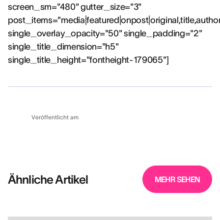
screen_sm="480" gutter_size="3"
post_items="media|featured|onpost|original,title,autho
single_overlay_opacity="50" single_padding="2"
single_title_dimension="h5"
single_title_height="fontheight-179065"]
Veröffentlicht am
Ähnliche Artikel
MEHR SEHEN