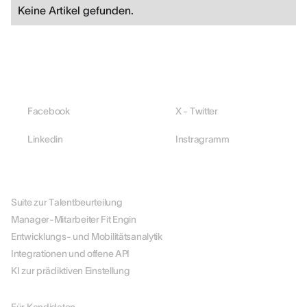
Keine Artikel gefunden.
Facebook
X - Twitter
Linkedin
Instragramm
PLATTFORM
Suite zur Talentbeurteilung
Manager-Mitarbeiter Fit Engin
Entwicklungs- und Mobilitätsanalytik
Integrationen und offene API
KI zur prädiktiven Einstellung
NACH ROLLE