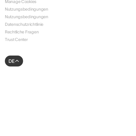
Manage Cookies
Nutzungsbedingungen
Nutzungsbedingungen
Datenschutzrichtlinie
Rechtliche Fragen
Trust Center
DE
© 2026 AssessFirst. Alle Rechte vorbehalten.
Website erstellt von
gemeosagency.com