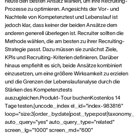
heute den besten Ansatz wählen, um ihre Recruiting-
Prozesse zu optimieren. Angesichts der Vor- und
Nachteile von Kompetenztest und Lebenslauf ist
jedoch klar, dass keiner der beiden Ansätze dem
anderen generell überlegen ist. Recruiter sollten die
Methode wählen, die am besten zu ihrer Recruiting-
Strategie passt. Dazu müssen sie zunächst Ziele,
KPIs und Recruiting-Kriterien definieren. Darüber
hinaus empfiehlt es sich, beide Ansätze kombiniert
einzusetzen, um eine größere Wirksamkeit zu erzielen
und die Grenzen der Lebenslaufanalyse durch die
Stärken des Kompetenztests
auszugleichen.Produkt-Tour buchenKostenlos 14
Tage testen.[uncode_index el_id="index-983816"
loop="size:3|order_by:date|post_type:post|taxonomy
auto_query="yes" auto_query_type="related"
screen_lg="1000" screen_md="600"