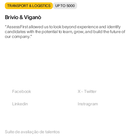
TRANSPORT & LOGISTICS
UP TO 5000
Brivio & Viganò
“AssessFirst allowed us to look beyond experience and identify
candidates with the potential to learn, grow, and build the future of
our company.”
Facebook
X - Twitter
Linkedin
Instragram
PLATAFORMA
Suíte de avaliação de talentos