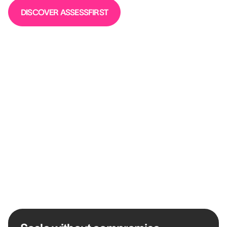
DISCOVER ASSESSFIRST
“Usando a ferramenta há seis anos,
percebemos que todos, desde a
liderança até os gestores e os
colaboradores, realmente enxergam o
valor que ela traz.”
KEVIN VAZ
HR Director EMEA & Asia @ LEICA GEOSYSTEMS