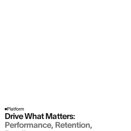
“A AssessFirst oferece muitos recursos.
Além de avaliar personalidade,
motivação, drive e habilidades
cognitivas, também reúne muitas
funcionalidades para apoiar a tomada
de decisão na organização.”
KEVIN VAZ
HR Director EMEA & Asia @ LEICA GEOSYSTEMS
Platform
Drive What Matters:
Performance, Retention,