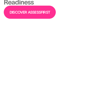
Readiness
DISCOVER ASSESSFIRST
You can’t afford to hire or develop
blindly. We help you get it right —
every time.