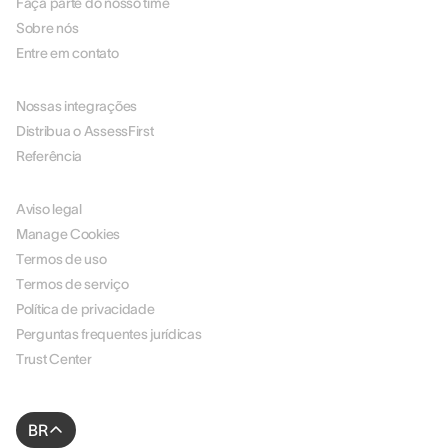
Faça parte do nosso time
Sobre nós
Entre em contato
PARCEIROS
Nossas integrações
Distribua o AssessFirst
Referência
LEGAL
Aviso legal
Manage Cookies
Termos de uso
Termos de serviço
Política de privacidade
Perguntas frequentes jurídicas
Trust Center
BR