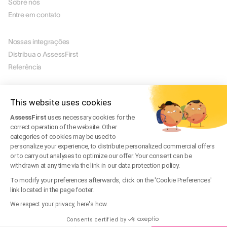
Sobre nós
Entre em contato
PARCEIROS
Nossas integrações
Distribua o AssessFirst
Referência
LEGAL
Aviso legal
This website uses cookies
Manage Cookies
AssessFirst
uses necessary cookies for the
Termos de uso
correct operation of the website. Other
Termos de serviço
categories of cookies may be used to
Política de privacidade
personalize your experience, to distribute personalized commercial offers
or to carry out analyses to optimize our offer. Your consent can be
Perguntas frequentes jurídicas
withdrawn at any time via the link in our data protection policy.
Trust Center
To modify your preferences afterwards, click on the 'Cookie Preferences'
link located in the page footer.
We respect your privacy, here's how.
BR
© 2026 AssessFirst. Todos os direitos reservados.
Consents certified by