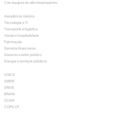
Crie equipes de alto desempenho
POR SETOR
Assistência médica
Tecnologia e TI
Transporte e logística
Varejo e hospitalidade
Fabricação
Serviços financeiros
Governo e setor público
Energia e serviços públicos
SOLUÇÕES
VOICE
SWIPE
DRIVE
BRAIN
SCAN
COPILOT
PREÇOS