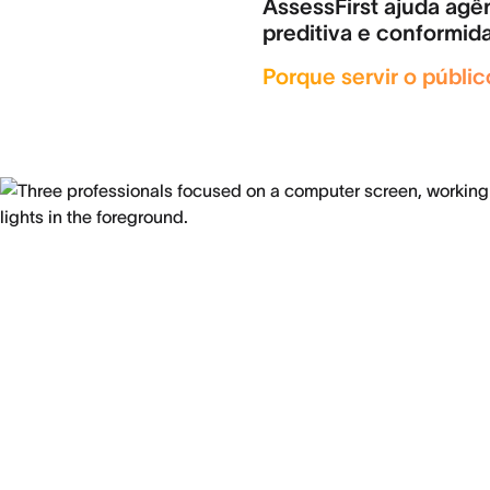
AssessFirst ajuda agên
preditiva e conformida
Porque servir o públi