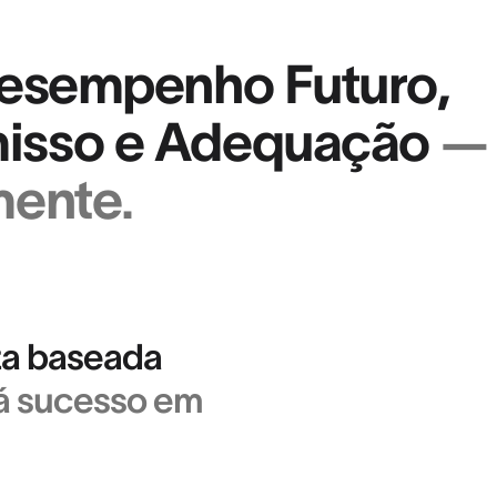
Desempenho Futuro,
sso e Adequação
—
mente.
za baseada
á sucesso em