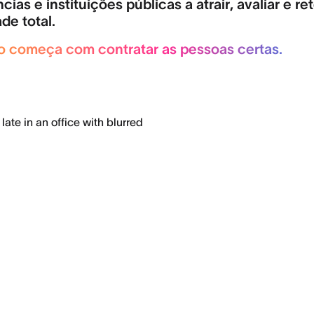
cias e instituições públicas a atrair, avaliar e 
de total.
co começa com contratar as pessoas certas.