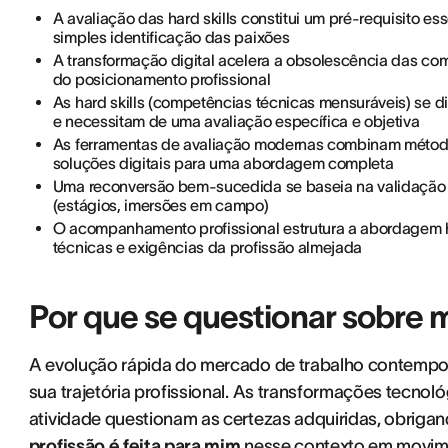
A avaliação das hard skills constitui um pré-requisito e
simples identificação das paixões
A transformação digital acelera a obsolescência das com
do posicionamento profissional
As hard skills (competências técnicas mensuráveis) se d
e necessitam de uma avaliação específica e objetiva
As ferramentas de avaliação modernas combinam método
soluções digitais para uma abordagem completa
Uma reconversão bem-sucedida se baseia na validação 
(estágios, imersões em campo)
O acompanhamento profissional estrutura a abordagem 
técnicas e exigências da profissão almejada
Por que se questionar sobre 
A evolução rápida do mercado de trabalho contemporâ
sua trajetória profissional. As transformações tecnol
atividade questionam as certezas adquiridas, obriga
profissão é feita para mim
nesse contexto em movim