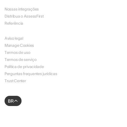
PARCEIROS
Nossas integrações
Distribua o AssessFirst
Referência
LEGAL
Aviso legal
Manage Cookies
Termos de uso
Termos de serviço
Política de privacidade
Perguntas frequentes jurídicas
Trust Center
BR
© 2026 AssessFirst. Todos os direitos reservados.
Site criado por
gemeosagency.com