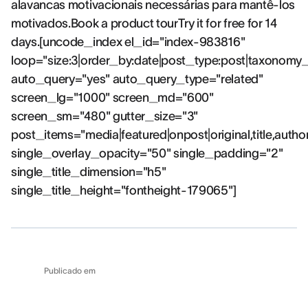
alavancas motivacionais necessárias para mantê-los
motivados.Book a product tourTry it for free for 14
days.[uncode_index el_id="index-983816"
loop="size:3|order_by:date|post_type:post|taxonomy
auto_query="yes" auto_query_type="related"
screen_lg="1000" screen_md="600"
screen_sm="480" gutter_size="3"
post_items="media|featured|onpost|original,title,autho
single_overlay_opacity="50" single_padding="2"
single_title_dimension="h5"
single_title_height="fontheight-179065"]
Publicado em