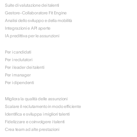
Suite di valutazione dei talenti
Gestore-Collaboratore Fit Engine
Analisi dello sviluppo e della mobilità
Integrazioni e API aperte
IA predittiva per le assunzioni
PER RUOLO
Per i candidati
Per i reclutatori
Per i leader dei talenti
Per i manager
Per i dipendenti
PER CASO D'USO
Migliora la qualità delle assunzioni
Scalare il reclutamento in modo efficiente
Identifica e sviluppa i migliori talenti
Fidelizzare e coinvolgere i talenti
Crea team ad alte prestazioni
PER SETTORE