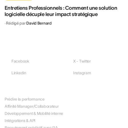
Entretiens Professionnels : Comment une solution
logicielle décuple leur impact stratégique
·
Rédigé par
David Bernard
Facebook
X - Twitter
Linkedin
Instagram
PLATEFORME
Prédire la performance
Affinité Manager/Collaborateur
Développement & Mobilité interne
Intégrations & API
Recrutement prédictif avec l'IA