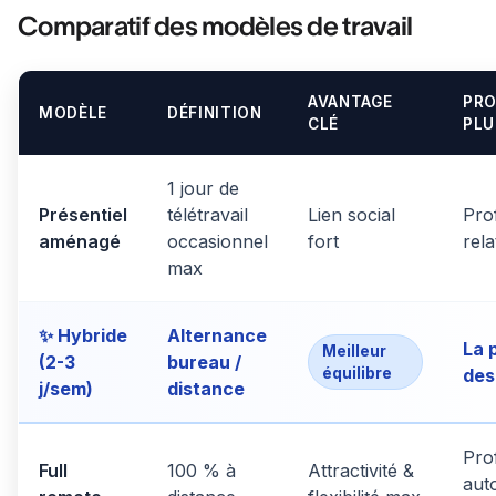
Comparatif des modèles de travail
AVANTAGE
PRO
MODÈLE
DÉFINITION
CLÉ
PLU
1 jour de
Présentiel
télétravail
Lien social
Prof
aménagé
occasionnel
fort
rela
max
✨ Hybride
Alternance
La 
Meilleur
(2-3
bureau /
équilibre
des
j/sem)
distance
Prof
Full
100 % à
Attractivité &
aut