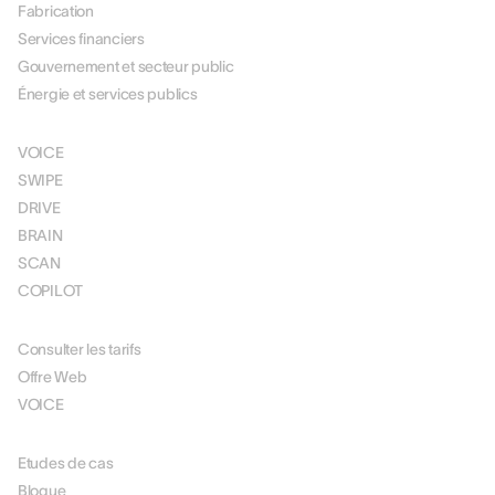
Fabrication
Services financiers
Gouvernement et secteur public
Énergie et services publics
SOLUTIONS
VOICE
SWIPE
DRIVE
BRAIN
SCAN
COPILOT
TARIFICATION
Consulter les tarifs
Offre Web
VOICE
RESOURCES
Etudes de cas
Blogue