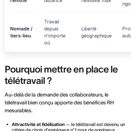
remote
distance
flexibilité max
rig
Travail
Nomade /
depuis
Liberté
Prof
tiers-lieu
n'importe
géographique
auto
où
Pourquoi mettre en place le
télétravail ?
Au-delà de la demande des collaborateurs, le
télétravail bien conçu apporte des bénéfices RH
mesurables.
Attractivité et fidélisation
— le télétravail est devenu un
critère de choix d'employeur n°1 pour de nombreux