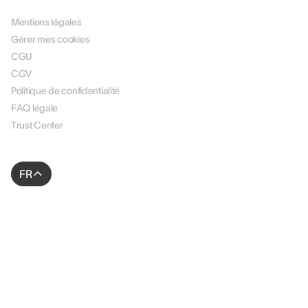
LÉGAL
Mentions légales
Gérer mes cookies
CGU
CGV
Politique de confidentialité
FAQ légale
Trust Center
FR
© 2026 AssessFirst. All rights reserved.
Site web créé par
gemeosagency.com