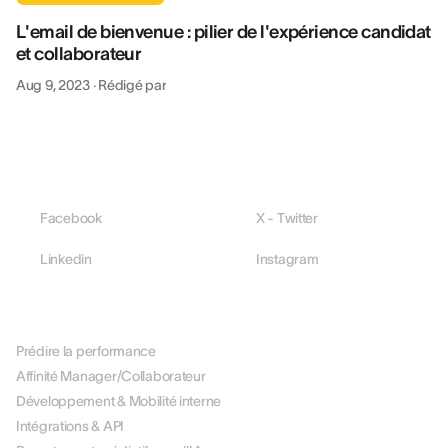
L'email de bienvenue : pilier de l'expérience candidat
et collaborateur
Aug 9, 2023
·
Rédigé par
Facebook
X - Twitter
Linkedin
Instagram
PLATEFORME
Prédire la performance
Affinité Manager/Collaborateur
Développement & Mobilité interne
Intégrations & API