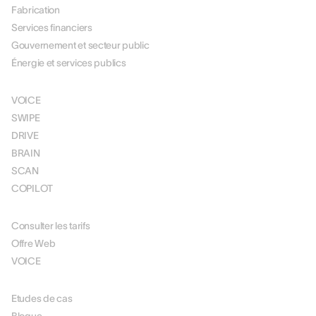
Fabrication
Services financiers
Gouvernement et secteur public
Énergie et services publics
SOLUTIONS
VOICE
SWIPE
DRIVE
BRAIN
SCAN
COPILOT
TARIFICATION
Consulter les tarifs
Offre Web
VOICE
RESOURCES
Etudes de cas