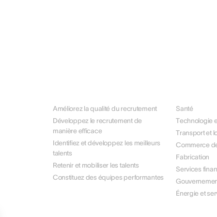
PAR USE CASE
PAR SECTEU
Améliorez la qualité du recrutement
Santé
Développez le recrutement de
Technologie e
manière efficace
Transport et l
Identifiez et développez les meilleurs
Commerce de d
talents
Fabrication
Retenir et mobiliser les talents
Services finan
Constituez des équipes performantes
Gouvernement 
Énergie et ser
À PROPOS DE NOUS
PARTENAIRE