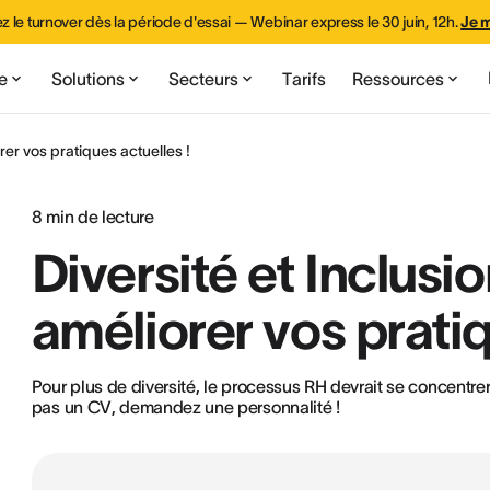
z le turnover dès la période d'essai — Webinar express le 30 juin, 12h.
Je m
e
Solutions
Secteurs
Tarifs
Ressources
orer vos pratiques actuelles !
8
min de lecture
Diversité et Inclusio
améliorer vos pratiq
Pour plus de diversité, le processus RH devrait se concentrer 
pas un CV, demandez une personnalité !