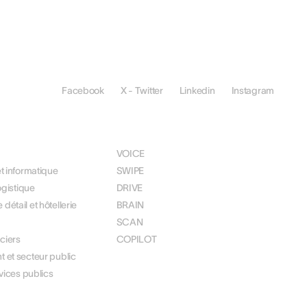
Facebook
X - Twitter
Linkedin
Instagram
R
SOLUTIONS
VOICE
t informatique
SWIPE
ogistique
DRIVE
étail et hôtellerie
BRAIN
SCAN
ciers
COPILOT
et secteur public
vices publics
S
LÉGAL