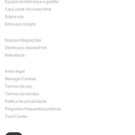
Equipe de liderança e gestão
Faça parte do nosso time
Sobre nós
Entre em contato
PARCEIROS
Nossas integrações
Distribua o AssessFirst
Referência
LEGAL
Aviso legal
Manage Cookies
Termos de uso
Termos de serviço
Política de privacidade
Perguntas frequentes jurídicas
Trust Center