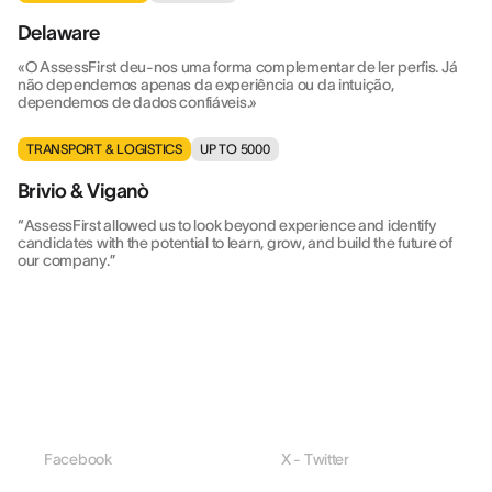
Delaware
«O AssessFirst deu-nos uma forma complementar de ler perfis. Já
não dependemos apenas da experiência ou da intuição,
dependemos de dados confiáveis.»
TRANSPORT & LOGISTICS
UP TO 5000
Brivio & Viganò
“AssessFirst allowed us to look beyond experience and identify
candidates with the potential to learn, grow, and build the future of
our company.”
Facebook
X - Twitter