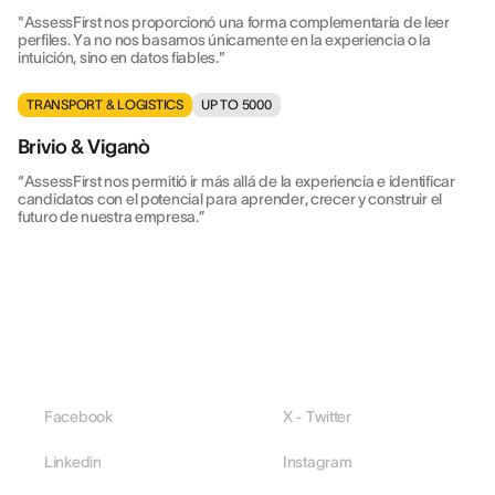
"AssessFirst nos proporcionó una forma complementaria de leer
perfiles. Ya no nos basamos únicamente en la experiencia o la
intuición, sino en datos fiables."
TRANSPORT & LOGISTICS
UP TO 5000
Brivio & Viganò
“AssessFirst nos permitió ir más allá de la experiencia e identificar
candidatos con el potencial para aprender, crecer y construir el
futuro de nuestra empresa.”
Facebook
X - Twitter
Linkedin
Instagram