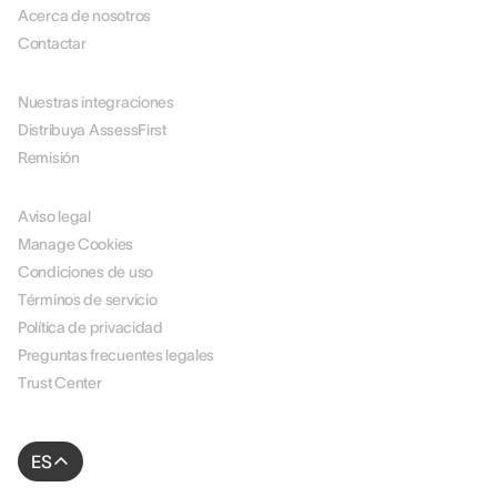
Acerca de nosotros
Contactar
SOCIOS
Nuestras integraciones
Distribuya AssessFirst
Remisión
JURÍDICO
Aviso legal
Manage Cookies
Condiciones de uso
Términos de servicio
Política de privacidad
Preguntas frecuentes legales
Trust Center
ES
© 2026 AssessFirst. Todos los derechos reservados.