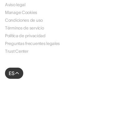
Aviso legal
Manage Cookies
Condiciones de uso
Términos de servicio
Política de privacidad
Preguntas frecuentes legales
Trust Center
ES
© 2026 AssessFirst. Todos los derechos reservados.
Sitio web creado por
gemeosagency.com