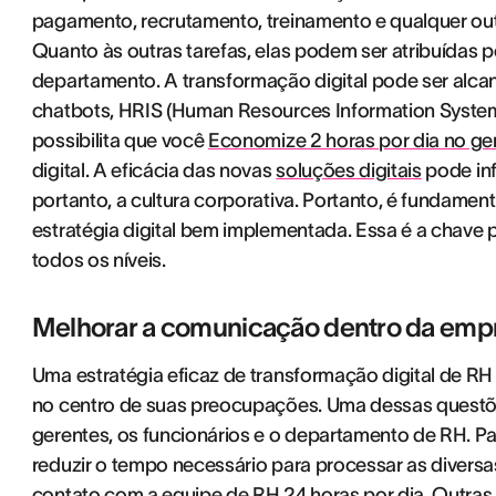
pagamento, recrutamento, treinamento e qualquer out
Quanto às outras tarefas, elas podem ser atribuídas 
departamento. A transformação digital pode ser alca
chatbots, HRIS (Human Resources Information System)
possibilita que você
Economize 2 horas por dia no g
digital. A eficácia das novas
soluções digitais
pode inf
portanto, a cultura corporativa. Portanto, é fundame
estratégia digital bem implementada. Essa é a chave
todos os níveis.
Melhorar a comunicação dentro da emp
Uma estratégia eficaz de transformação digital de R
no centro de suas preocupações. Uma dessas questões
gerentes, os funcionários e o departamento de RH. Pa
reduzir o tempo necessário para processar as diversas
contato com a equipe de RH 24 horas por dia. Outras