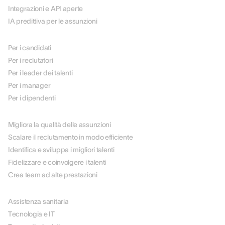
Integrazioni e API aperte
IA predittiva per le assunzioni
PER RUOLO
Per i candidati
Per i reclutatori
Per i leader dei talenti
Per i manager
Per i dipendenti
PER CASO D'USO
Migliora la qualità delle assunzioni
Scalare il reclutamento in modo efficiente
Identifica e sviluppa i migliori talenti
Fidelizzare e coinvolgere i talenti
Crea team ad alte prestazioni
PER SETTORE
Assistenza sanitaria
Tecnologia e IT