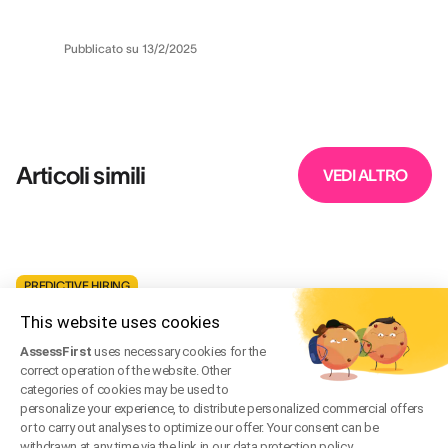
Pubblicato su
13/2/2025
Articoli simili
VEDI ALTRO
PREDICTIVE HIRING
This website uses cookies
Big Five vs MBTI: Perché i recruiter preferiscono i
modelli predittivi
AssessFirst
uses necessary cookies for the
correct operation of the website. Other
Dec 22, 2025
·
Scritto da
David Bernard
categories of cookies may be used to
personalize your experience, to distribute personalized commercial offers
PREDICTIVE HIRING
or to carry out analyses to optimize our offer. Your consent can be
withdrawn at any time via the link in our data protection policy.