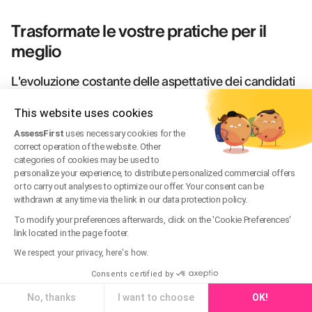
Trasformate le vostre pratiche per il
meglio
L'evoluzione costante delle aspettative dei candidati
e delle tecnologie disponibili impone una rimessa in
This website uses cookies
discussione regolare del vostro sito carriere. Le
AssessFirst
uses necessary cookies for the
aziende che si distinguono in questo ambito
correct operation of the website. Other
adottano una postura di miglioramento continuo,
categories of cookies may be used to
personalize your experience, to distribute personalized commercial offers
ispirandosi alle migliori pratiche e osando innovare. In
or to carry out analyses to optimize our offer. Your consent can be
AssessFirst, osserviamo che le organizzazioni che
withdrawn at any time via the link in our data protection policy.
riescono meglio nella propria
strategia di recruiting
To modify your preferences afterwards, click on the 'Cookie Preferences'
digitale sono quelle che considerano il sito carriere
link located in the page footer.
come un progetto vivo, in perpetua evoluzione.Per
We respect your privacy, here's how.
trasformare efficacemente le vostre pratiche, iniziate
Consents certified by
analizzando obiettivamente la vostra situazione
No, thanks
I want to choose
OK!
attuale. Identificate i punti di forza su cui capitalizzare