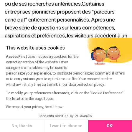
ou de ses recherches antérieures.Certaines
entreprises pionnières proposent des "parcours
candidat" entièrement personnalisés. Après une
brève série de questions sur leurs compétences,
aspirations et préférences, les visiteurs accèdent à un
espace candidat
sur mesure présentant les
This website uses cookies
opportunités les plus pertinentes pour leur profil, des
AssessFirst
uses necessary cookies for the
témoignages de collaborateurs occupant des
correct operation of the website. Other
fonctions similaires, ou encore des contenus
categories of cookies may be used to
personalize your experience, to distribute personalized commercial offers
spécifiques à leur domaine d'expertise.Au-delà de
or to carry out analyses to optimize our offer. Your consent can be
l'expérience de navigation, la personnalisation
withdrawn at any time via the link in our data protection policy.
s'étend également au processus de candidature lui-
To modify your preferences afterwards, click on the 'Cookie Preferences'
link located in the page footer.
même. Les formulaires intelligents s'adaptent aux
informations déjà fournies, évitant les redondances
We respect your privacy, here's how.
fastidieuses. Les communications de suivi sont
Consents certified by
calibrées selon l'avancement du candidat dans le
No, thanks
I want to choose
OK!
processus et ses centres d'intérêt spécifiques.