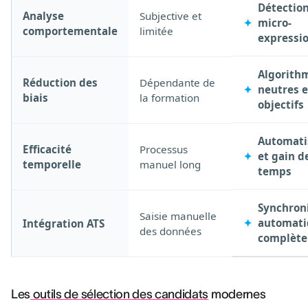
Détectio
Analyse
Subjective et
micro-
comportementale
limitée
expressi
Algorith
Réduction des
Dépendante de
neutres e
biais
la formation
objectifs
Automati
Efficacité
Processus
et gain d
temporelle
manuel long
temps
Synchron
Saisie manuelle
automati
Intégration ATS
des données
complète
Les
outils de sélection des candidats
modernes