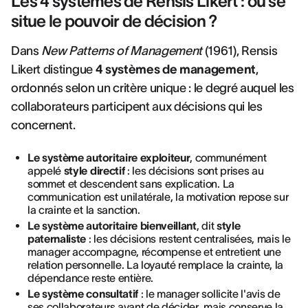
Les 4 systèmes de Rensis Likert : où se
situe le pouvoir de décision ?
Dans
New Patterns of Management
(1961), Rensis
Likert distingue
4 systèmes de management
,
ordonnés selon un critère unique : le degré auquel les
collaborateurs participent aux décisions qui les
concernent.
Le système autoritaire exploiteur
, communément
appelé
style directif
: les décisions sont prises au
sommet et descendent sans explication. La
communication est unilatérale, la motivation repose sur
la crainte et la sanction.
Le système autoritaire bienveillant
, dit
style
paternaliste
: les décisions restent centralisées, mais le
manager accompagne, récompense et entretient une
relation personnelle. La loyauté remplace la crainte, la
dépendance reste entière.
Le système consultatif
: le manager sollicite l'avis de
ses collaborateurs avant de décider, mais conserve la