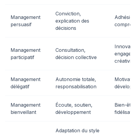
Conviction,
Management
Adhésion
explication des
persuasif
compréh
décisions
Innovati
Management
Consultation,
engagem
participatif
décision collective
créativité
Management
Autonomie totale,
Motivati
délégatif
responsabilisation
dévelop
Management
Écoute, soutien,
Bien-être
bienveillant
développement
fidélisati
Adaptation du style