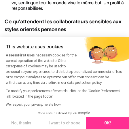
va, sentir que tout le monde vise le même but. Un profil à
responsabiliser.
Ce qu'attendent les collaborateurs sensibles aux
styles orientés personnes
Empathique
: un manager bienveillant qui prend le
This website uses cookies
temps de l'écouter et lui donne confiance. Il gère mal la
pression.
AssessFirst
uses necessary cookies for the
Coach
: grandir personnellement au travail et être
correct operation of the website. Other
encouragé. Il attend d'être soutenu, pas poussé.
categories of cookies may be used to
personalize your experience, to distribute personalized commercial offers
Participatif
: un manager qui stimule la participation et
or to carry out analyses to optimize our offer. Your consent can be
l'intelligence collective, et s'intéresse davantage aux
withdrawn at any time via the link in our data protection policy.
personnes qu'aux résultats.
To modify your preferences afterwards, click on the 'Cookie Preferences'
link located in the page footer.
Deux enseignements. Le premier :
votre style
dominant n'est pas un défaut à corriger, c'est un
We respect your privacy, here's how.
point de départ à élargir
. Le second, plus contre-
Consents certified by
intuitif : la vraie question n'est pas de savoir quel
No, thanks
I want to choose
OK!
manager vous êtes, mais quel manager chacun de