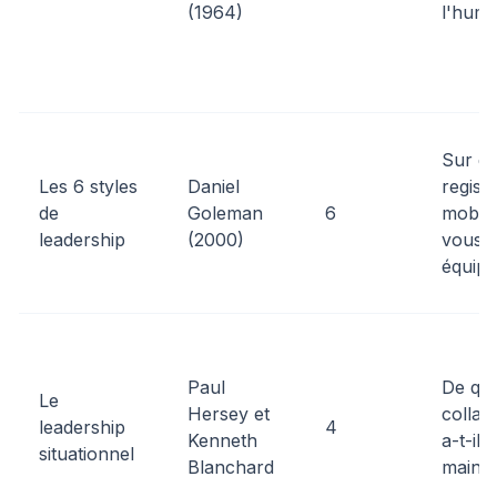
(1964)
l'huma
Sur qu
Les 6 styles
Daniel
registr
de
Goleman
6
mobili
leadership
(2000)
vous v
équipe
Paul
De quo
Le
Hersey et
collab
leadership
4
Kenneth
a-t-il 
situationnel
Blanchard
mainte