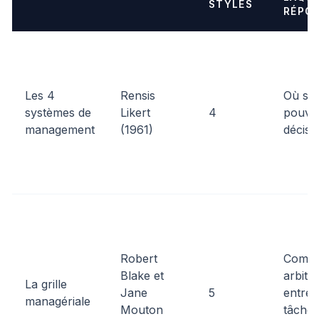
STYLES
RÉPO
Les 4
Rensis
Où se 
systèmes de
Likert
4
pouvoi
management
(1961)
décisi
Robert
Comm
Blake et
arbitr
La grille
Jane
5
entre 
managériale
Mouton
tâche 