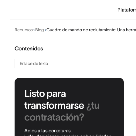
Platafo
Recursos
Blog
Cuadro de mando de reclutamiento: Una herram
Contenidos
Enlace de texto
Listo para
transformarse
¿tu
contratación?
Adiós a las conjeturas.