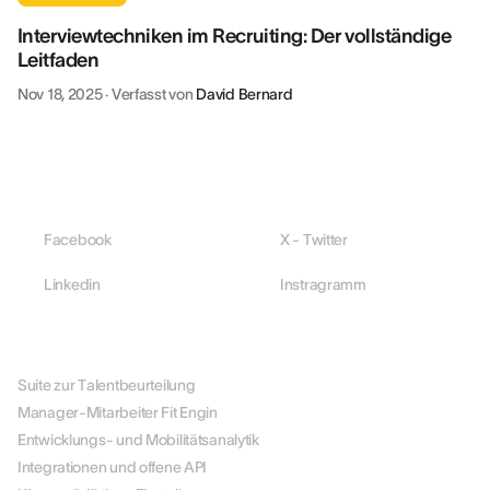
Interviewtechniken im Recruiting: Der vollständige
Leitfaden
Nov 18, 2025
·
Verfasst von
David Bernard
Facebook
X - Twitter
Linkedin
Instragramm
PLATTFORM
Suite zur Talentbeurteilung
Manager-Mitarbeiter Fit Engin
Entwicklungs- und Mobilitätsanalytik
Integrationen und offene API