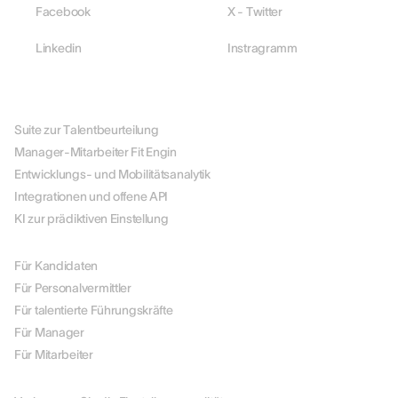
Facebook
X - Twitter
Linkedin
Instragramm
PLATTFORM
Suite zur Talentbeurteilung
Manager-Mitarbeiter Fit Engin
Entwicklungs- und Mobilitätsanalytik
Integrationen und offene API
KI zur prädiktiven Einstellung
NACH ROLLE
Für Kandidaten
Für Personalvermittler
Für talentierte Führungskräfte
Für Manager
Für Mitarbeiter
NACH ANWENDUNGSFALL