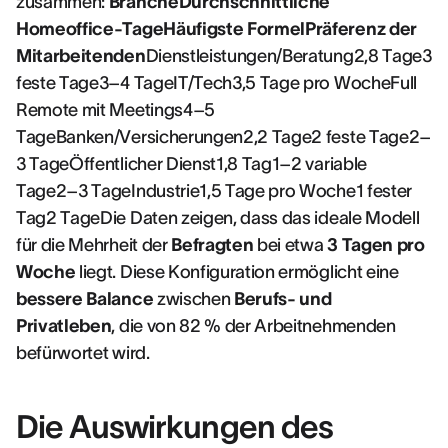
zusammen:
BrancheDurchschnittliche
Homeoffice-TageHäufigste FormelPräferenz der
Mitarbeitenden
Dienstleistungen/Beratung2,8 Tage3
feste Tage3–4 TageIT/Tech3,5 Tage pro WocheFull
Remote mit Meetings4–5
TageBanken/Versicherungen2,2 Tage2 feste Tage2–
3 TageÖffentlicher Dienst1,8 Tag1–2 variable
Tage2–3 TageIndustrie1,5 Tage pro Woche1 fester
Tag2 TageDie Daten zeigen, dass das ideale Modell
für die Mehrheit der
Befragten
bei etwa
3 Tagen pro
Woche
liegt. Diese Konfiguration ermöglicht eine
bessere Balance
zwischen
Berufs- und
Privatleben
, die von 82 % der Arbeitnehmenden
befürwortet wird.
Die Auswirkungen des