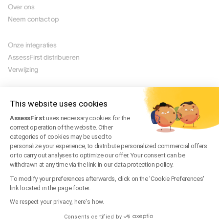
Over ons
Neem contact op
PARTNERS
Onze integraties
AssessFirst distribueren
Verwijzing
JURIDISCH
Juridische mededeling
This website uses cookies
Manage Cookies
AssessFirst
uses necessary cookies for the
Gebruiksvoorwaarden
correct operation of the website. Other
Servicevoorwaarden
categories of cookies may be used to
Privacybeleid
personalize your experience, to distribute personalized commercial offers
or to carry out analyses to optimize our offer. Your consent can be
Veelgestelde vragen over juridische zaken
withdrawn at any time via the link in our data protection policy.
Trust Center
To modify your preferences afterwards, click on the 'Cookie Preferences'
link located in the page footer.
We respect your privacy, here's how.
NL
© 2026 AssessFirst. Alle rechten voorbehouden.
Consents certified by