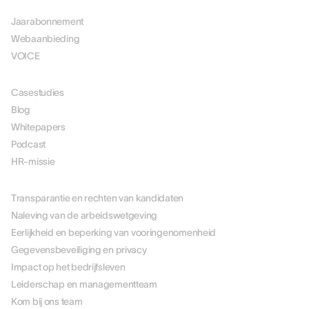
Jaarabonnement
Webaanbieding
VOICE
MIDDELEN
Casestudies
Blog
Whitepapers
Podcast
HR-missie
OVER ONS
Transparantie en rechten van kandidaten
Naleving van de arbeidswetgeving
Eerlijkheid en beperking van vooringenomenheid
Gegevensbeveiliging en privacy
Impact op het bedrijfsleven
Leiderschap en managementteam
Kom bij ons team