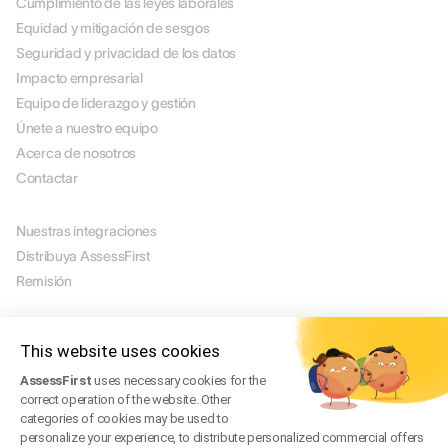
Cumplimiento de las leyes laborales
Equidad y mitigación de sesgos
Seguridad y privacidad de los datos
Impacto empresarial
Equipo de liderazgo y gestión
Únete a nuestro equipo
Acerca de nosotros
Contactar
SOCIOS
Nuestras integraciones
Distribuya AssessFirst
Remisión
JURÍDICO
Aviso legal
This website uses cookies
Manage Cookies
AssessFirst
uses necessary cookies for the
Condiciones de uso
correct operation of the website. Other
Términos de servicio
categories of cookies may be used to
Política de privacidad
personalize your experience, to distribute personalized commercial offers