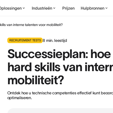
Oplossingen
Industrieën
Prijzen
Hulpbronnen
lls van interne talenten voor mobiliteit?
8
min. leestijd
RECRUITEMENT TESTS
Successieplan: hoe
hard skills van inte
mobiliteit?
Ontdek hoe u technische competenties effectief kunt beoord
optimaliseren.