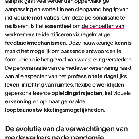
aanpak gaat veel verder dan oppervlakkige
aanpassing en wortelt in een diepgaand begrip van
individuele
motivaties
. Om deze personalisatie te
realiseren, is het
essentieel
om
de behoeften van
werknemers te identificeren
via regelmatige
feedbackmechanismen
. Deze nauwkeurige
kennis
maakt het mogelijk om passende antwoorden te
formuleren die het gevoel van waardering versterken.
De personalisatie van de medewerkerservaring raakt
aan alle aspecten van het
professionele dagelijks
leven
: inrichting van ruimtes, flexibele
werktijden
,
gepersonaliseerde
opleidingstrajecten
, individuele
erkenning
en op maat gemaakte
loopbaanontwikkelingsmogelijkheden
.
De evolutie van de verwachtingen van
medewerkers na de pandemie