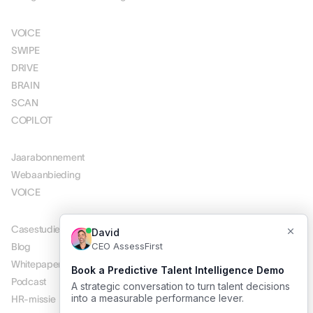
OPLOSSINGEN
VOICE
SWIPE
DRIVE
BRAIN
SCAN
COPILOT
PRIJSSTELLING
Jaarabonnement
Webaanbieding
VOICE
MIDDELEN
Casestudies
Blog
Whitepapers
Podcast
HR-missie