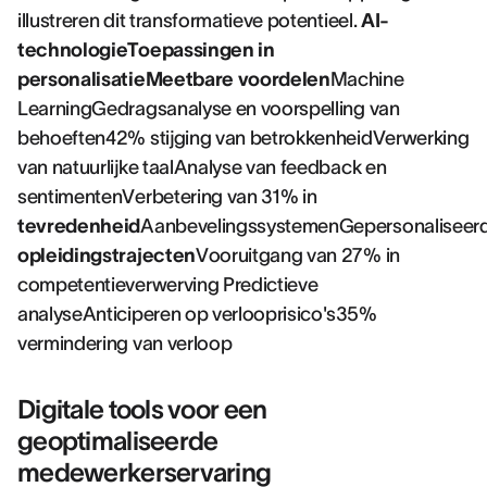
illustreren dit transformatieve potentieel.
AI-
technologieToepassingen in
personalisatieMeetbare voordelen
Machine
LearningGedragsanalyse en voorspelling van
behoeften42% stijging van betrokkenheidVerwerking
van natuurlijke taalAnalyse van feedback en
sentimentenVerbetering van 31% in
tevredenheid
AanbevelingssystemenGepersonaliseer
opleidingstrajecten
Vooruitgang van 27% in
competentieverwerving Predictieve
analyseAnticiperen op verlooprisico's35%
vermindering van verloop
Digitale tools voor een
geoptimaliseerde
medewerkerservaring