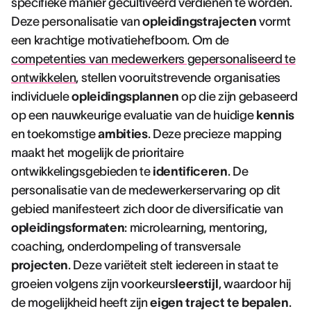
specifieke manier gecultiveerd verdienen te worden.
Deze personalisatie van
opleidingstrajecten
vormt
een krachtige motivatiehefboom. Om de
competenties van medewerkers gepersonaliseerd te
ontwikkelen
, stellen vooruitstrevende organisaties
individuele
opleidingsplannen
op die zijn gebaseerd
op een nauwkeurige evaluatie van de huidige
kennis
en toekomstige
ambities
. Deze precieze mapping
maakt het mogelijk de prioritaire
ontwikkelingsgebieden te
identificeren
. De
personalisatie van de medewerkerservaring op dit
gebied manifesteert zich door de diversificatie van
opleidingsformaten
: microlearning, mentoring,
coaching, onderdompeling of transversale
projecten
. Deze variëteit stelt iedereen in staat te
groeien volgens zijn voorkeurs
leerstijl
, waardoor hij
de mogelijkheid heeft zijn
eigen traject te bepalen
.