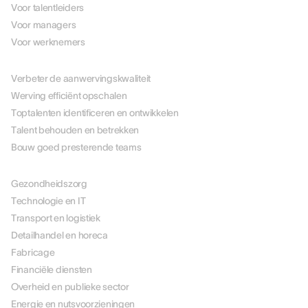
Voor talentleiders
Voor managers
Voor werknemers
PER USE CASE
Verbeter de aanwervingskwaliteit
Werving efficiënt opschalen
Toptalenten identificeren en ontwikkelen
Talent behouden en betrekken
Bouw goed presterende teams
PER BRANCHE
Gezondheidszorg
Technologie en IT
Transport en logistiek
Detailhandel en horeca
Fabricage
Financiële diensten
Overheid en publieke sector
Energie en nutsvoorzieningen