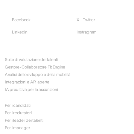
Facebook
X - Twitter
Linkedin
Instragram
PIATTAFORMA
Suite di valutazione dei talenti
Gestore-Collaboratore Fit Engine
Analisi dello sviluppo e della mobilità
Integrazioni e API aperte
IA predittiva per le assunzioni
PER RUOLO
Per i candidati
Per i reclutatori
Per i leader dei talenti
Per i manager