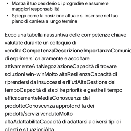
Mostra il tuo desiderio di progredire e assumere
maggiori responsabilità
Spiega come la posizione attuale si inserisce nel tuo
piano di carriera a lungo termine
Ecco una tabella riassuntiva delle competenze chiave
valutate durante un colloquio di
vendita:
CompetenzaDescrizioneImportanza
Comunic
di esprimersi chiaramente e ascoltare
attivamenteAltaNegoziazioneCapacità di trovare
soluzioni win-winMolto altaResilienzaCapacità di
riprendersi da insuccessi e rifiutiAltaGestione del
tempoCapacità di stabilire priorità e gestire il tempo
efficacementeMediaConoscenza del
prodottoConoscenza approfondita dei
prodotti/servizi vendutoMolto
altaAdattabilitàCapacità di adattarsi a diversi tipi di
clienti e situazioniAlta