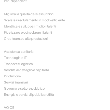
Per i dipendenti
PER CASO D'USO
Migliora la qualità delle assunzioni
Scalare il reclutamento in modo efficiente
Identifica e sviluppa i migliori talenti
Fidelizzare e coinvolgere i talenti
Crea team ad alte prestazioni
PER SETTORE
Assistenza sanitaria
Tecnologia e IT
Trasporti e logistica
Vendita al dettaglio e ospitalità
Produzione
Servizi finanziari
Governo e settore pubblico
Energia e servizi di pubblica utilità
SOLUZIONI
VOICE