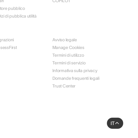
ari
COPILOT
tore pubblico
zi di pubblica utilità
LEGALE
grazioni
Avviso legale
ssessFirst
Manage Cookies
Termini di utilizzo
Termini di servizio
Informativa sulla privacy
Domande frequenti legali
Trust Center
IT
references to control how your information is handled.