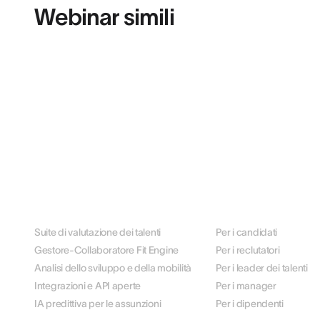
Webinar simili
PIATTAFORMA
PER RUOLO
Suite di valutazione dei talenti
Per i candidati
Gestore-Collaboratore Fit Engine
Per i reclutatori
Analisi dello sviluppo e della mobilità
Per i leader dei talenti
Integrazioni e API aperte
Per i manager
IA predittiva per le assunzioni
Per i dipendenti