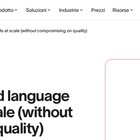
odotto
Soluzioni
Industrie
Prezzi
Risorse
 at scale (without compromising on quality)
d language
le (without
uality)