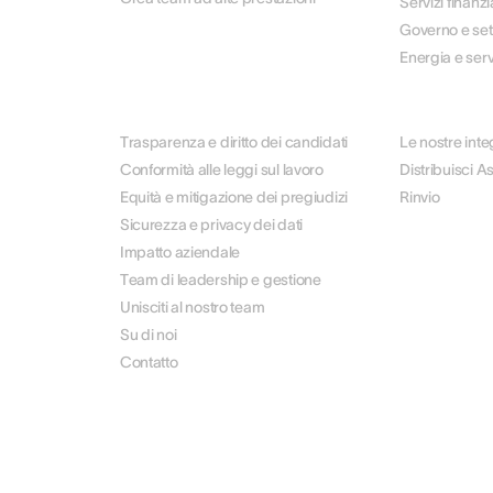
Servizi finanzi
Governo e set
Energia e servi
SU DI NOI
PARTNER
Trasparenza e diritto dei candidati
Le nostre inte
Conformità alle leggi sul lavoro
Distribuisci A
Equità e mitigazione dei pregiudizi
Rinvio
Sicurezza e privacy dei dati
Impatto aziendale
Team di leadership e gestione
Unisciti al nostro team
Su di noi
Contatto
© 2026 AssessFirst. Tutti i diritti riservati.
settings, ensuring compliance with regulations. Customize your p