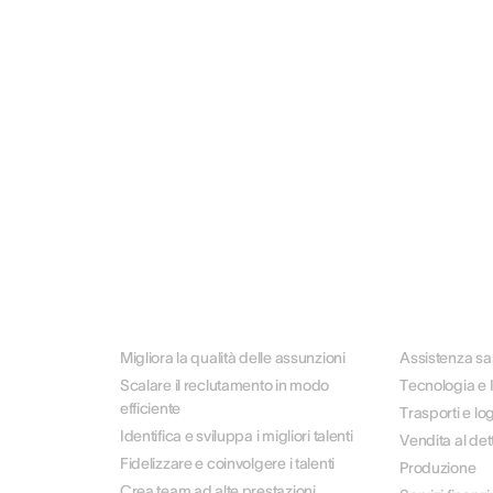
PER CASO D'USO
PER SETTOR
Migliora la qualità delle assunzioni
Assistenza san
Scalare il reclutamento in modo
Tecnologia e 
efficiente
Trasporti e log
Identifica e sviluppa i migliori talenti
Vendita al dett
Fidelizzare e coinvolgere i talenti
Produzione
Crea team ad alte prestazioni